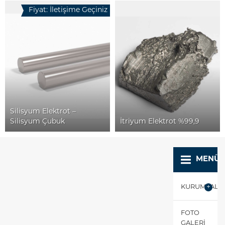
Fiyat: İletişime Geçiniz
Silisyum Elektrot –
Silisyum Çubuk
İtriyum Elektrot %99,9
MENÜ
KURUMSAL
Destek ve Sipariş Hattı
FOTO
GALERI