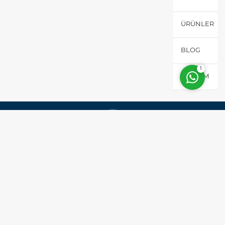
ÜRÜNLER
Cevap Yaz
BLOG
1
İLETIŞIM
S.S. Metal Alkemi e-Geri Dönüşüm İşletme Kooperatifi
S.S. Metal Alkemi e-Geri Dönüşüm İşletme Kooperatifi
Sabit Telefon : 0 312 911 83 87
WhatsApp : +90 532 579 08 70
Yurtdışı WhatsApp: +49 171 922 07 01
info@elis.com.tr
YouTube @Metal-Alkemi