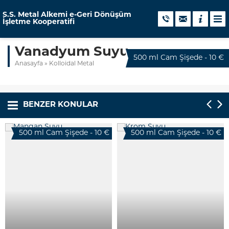
S.S. Metal Alkemi e-Geri Dönüşüm
İşletme Kooperatifi
Vanadyum Suyu
500 ml Cam Şişede - 10 €
Anasayfa
»
Kolloidal Metal
BENZER KONULAR
500 ml Cam Şişede - 10 €
500 ml Cam Şişede - 10 €