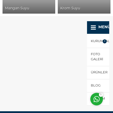
Mangan Suyu
Krom Suyu
MENÜ
KURUMSAL
Destek ve Sipariş Hattı
FOTO
GALERI
ÜRÜNLER
Cevap Yaz
BLOG
1
İLETIŞIM